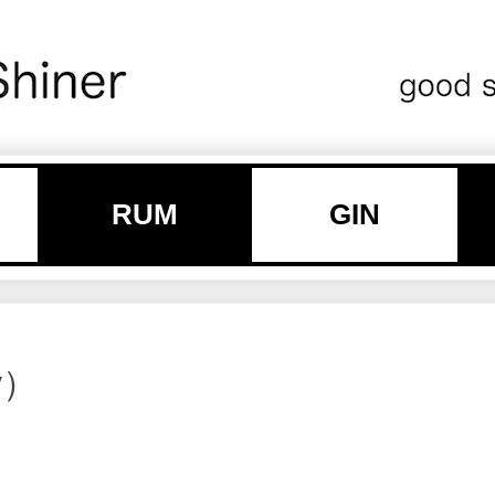
RUM
GIN
y）