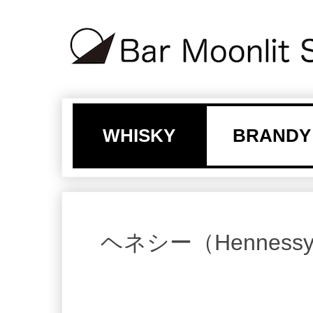
WHISKY
BRANDY
ヘネシー（Henness