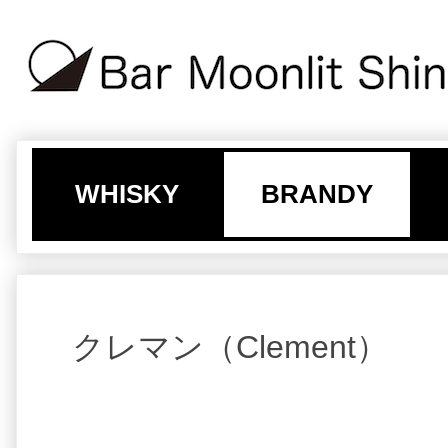
WHISKY
BRANDY
クレマン（Clement）