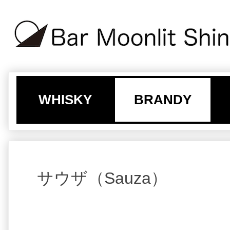
WHISKY
BRANDY
サウザ（Sauza）